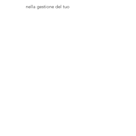
nella gestione del tuo
allenamento
Tanti contenuti video e
tutorial esclusivi
Servizio di videoanalisi
incluso nel prezzo
Seleziona