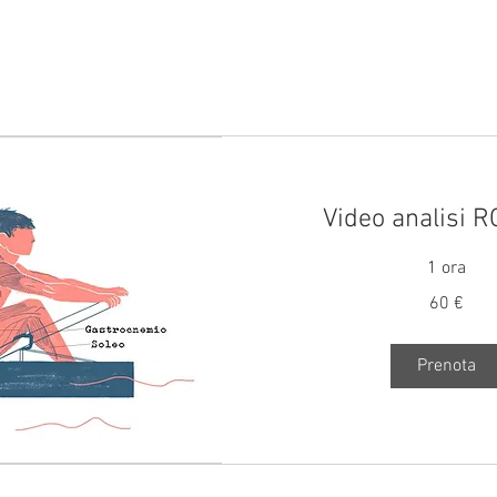
Video analisi 
1 ora
60
60 €
euro
Prenota