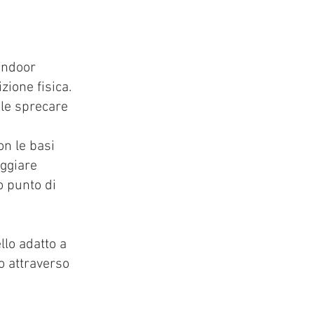
'indoor
zione fisica.
ile sprecare
n le basi
eggiare
o punto di
llo adatto a
o attraverso