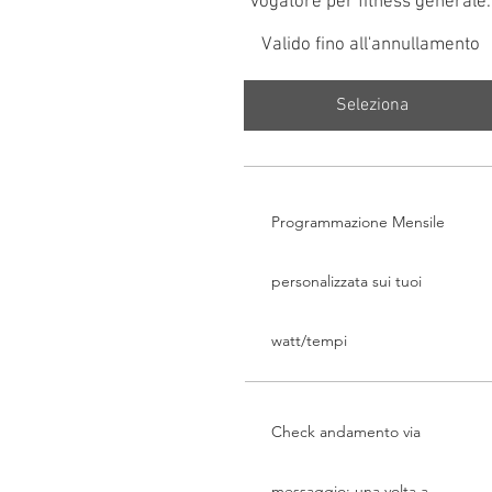
vogatore per fitness generale.
Valido fino all'annullamento
Seleziona
Programmazione Mensile
personalizzata sui tuoi
watt/tempi
Check andamento via
messaggio: una volta a