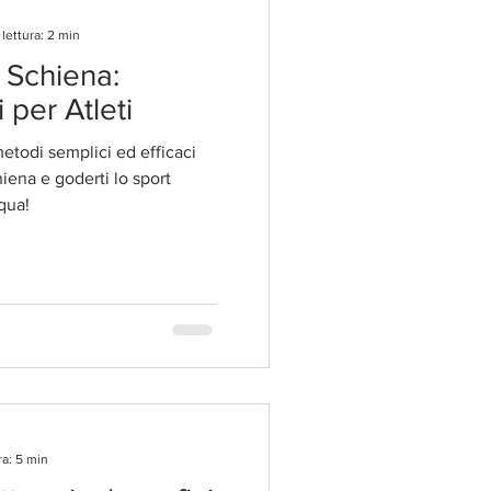
lettura: 2 min
i Schiena:
i per Atleti
etodi semplici ed efficaci
rti lo sport
 qua!
ra: 5 min