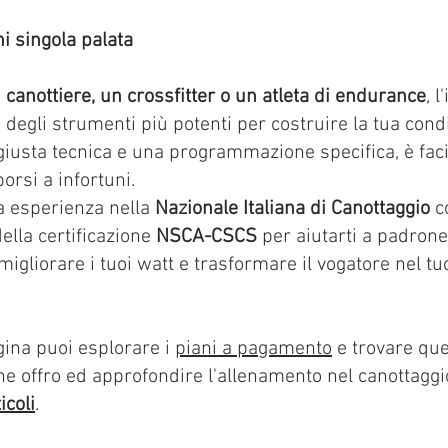
i singola palata
 canottiere, un crossfitter o un atleta di endurance
, l
degli strumenti più potenti per costruire la tua condi
giusta tecnica e una programmazione specifica, è fac
orsi a infortuni.
a esperienza nella
Nazionale Italiana di Canottaggio
co
della certificazione
NSCA-CSCS
per aiutarti a padron
migliorare i tuoi watt e trasformare il vogatore nel tu
gina puoi esplorare i
piani a pagamento
e trovare que
e offro ed approfondire l'allenamento nel canottaggi
icoli
.