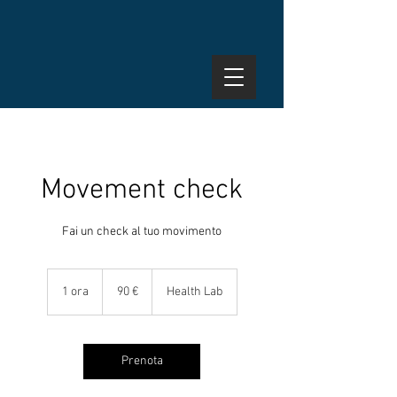
Movement check
Fai un check al tuo movimento
90
euro
1 ora
1
90 €
Health Lab
o
r
Prenota