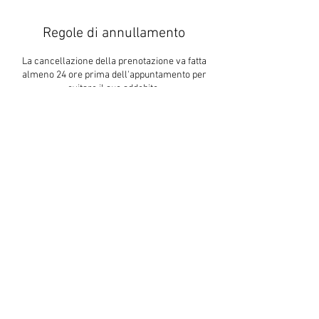
Regole di annullamento
La cancellazione della prenotazione va fatta
almeno 24 ore prima dell'appuntamento per
evitare il suo addebito.
Ti ringrazio per la comprensione.
Dettagli di contatto
+ 3408944073
info@albertolentola.com
ITA