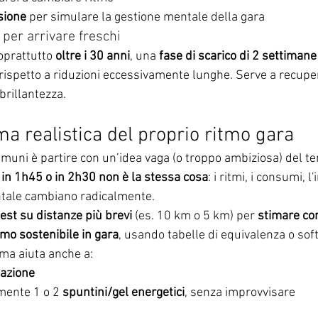
sione
 per simulare la gestione mentale della gara
 per arrivare freschi
oprattutto 
oltre i 30 anni
, una 
fase di scarico di 2 settimane
 rispetto a riduzioni eccessivamente lunghe. Serve a recupe
brillantezza.
a realistica del proprio ritmo gara
omuni è partire con un’idea vaga (o troppo ambiziosa) del te
in 1h45 o in 2h30 non è la stessa cosa
: i ritmi, i consumi, l
ntale cambiano radicalmente.
test su distanze più brevi
 (es. 10 km o 5 km) per 
stimare co
tmo sostenibile in gara
, usando tabelle di equivalenza o sof
ima aiuta anche a:
tazione
mente 1 o 2 
spuntini/gel energetici
, senza improvvisare