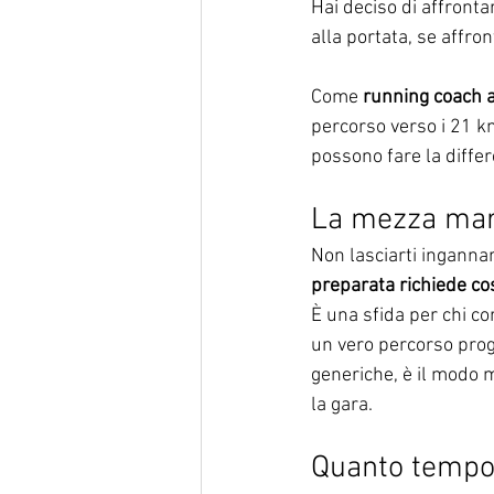
Hai deciso di affront
alla portata, se affro
Come 
running coach 
percorso verso i 21 km
possono fare la diffe
La mezza mara
Non lasciarti ingannar
preparata richiede co
È una sfida per chi c
un vero percorso prog
generiche, è il modo 
la gara.
Quanto tempo 