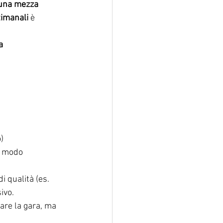
 una mezza 
timanali
 è 
a 
o)
n modo 
 qualità (es. 
ivo.
are la gara, ma 