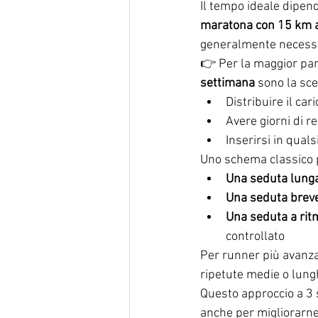
Il tempo ideale dipen
maratona con 15 km a
generalmente necessar
👉 Per la maggior part
settimana
 sono la sc
Distribuire il ca
Avere giorni di r
Inserirsi in qual
Uno schema classico 
Una seduta lung
Una seduta breve
Una seduta a ritm
controllato
Per runner più avanzat
ripetute medie o lungh
Questo approccio a 3 s
anche per migliorarne