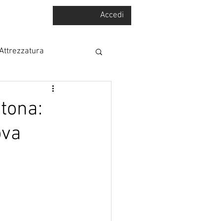
Accedi
BLOG
Attrezzatura
tona:
ova