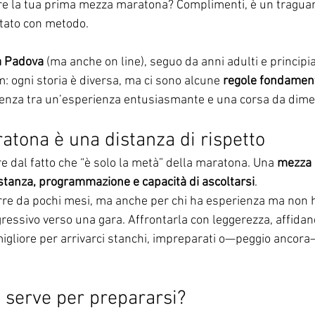
are la tua prima mezza maratona? Complimenti, è un tragua
ntato con metodo.
a Padova
 (ma anche on line), seguo da anni adulti e principia
: ogni storia è diversa, ma ci sono alcune 
regole fondament
renza tra un’esperienza entusiasmante e una corsa da dime
tona è una distanza di rispetto
e dal fatto che “è solo la metà” della maratona. Una 
mezza 
stanza, programmazione e capacità di ascoltarsi
.
orre da pochi mesi, ma anche per chi ha esperienza ma non h
ressivo verso una gara. Affrontarla con leggerezza, affidand
migliore per arrivarci stanchi, impreparati o—peggio ancor
serve per prepararsi?