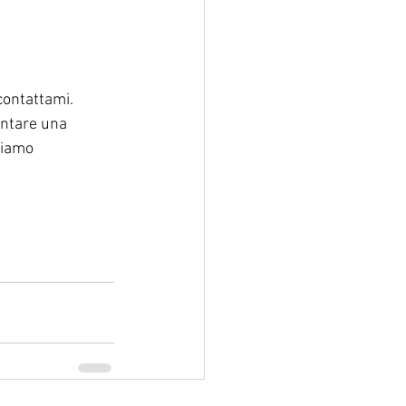
 contattami. 
ontare una 
siamo 