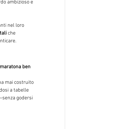
rdo ambizioso e 
nti nel loro 
ali
 che 
nticare.
maratona ben 
a mai costruito 
osi a tabelle 
a—senza godersi 