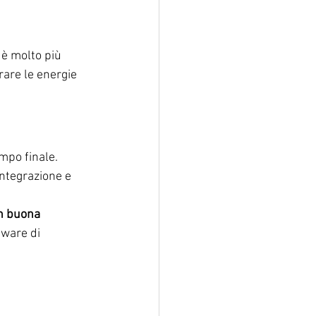
 è molto più 
rare le energie 
mpo finale. 
'integrazione e 
n buona 
tware di 