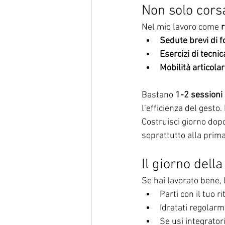
Non solo corsa
Nel mio lavoro come 
Sedute brevi di f
Esercizi di tecnic
Mobilità articolar
Bastano 
1-2 sessioni
l’efficienza del gest
Costruisci giorno dopo
soprattutto alla prim
Il giorno della
Se hai lavorato bene, 
Parti con il tuo r
Idratati regolarm
Se usi integratori