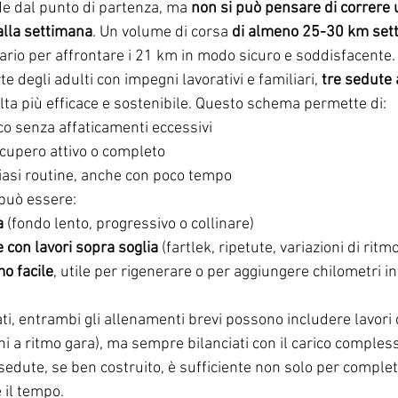
de dal punto di partenza, ma 
non si può pensare di correre
lla settimana
. Un volume di corsa 
di almeno 25-30 km set
io per affrontare i 21 km in modo sicuro e soddisfacente.
e degli adulti con impegni lavorativi e familiari, 
tre sedute 
elta più efficace e sostenibile. Questo schema permette di:
rico senza affaticamenti eccessivi
ecupero attivo o completo
siasi routine, anche con poco tempo
può essere:
a
 (fondo lento, progressivo o collinare)
 con lavori sopra soglia
 (fartlek, ripetute, variazioni di ritm
o facile
, utile per rigenerare o per aggiungere chilometri i
i, entrambi gli allenamenti brevi possono includere lavori di
i a ritmo gara), ma sempre bilanciati con il carico compless
edute, se ben costruito, è sufficiente non solo per complet
 il tempo.