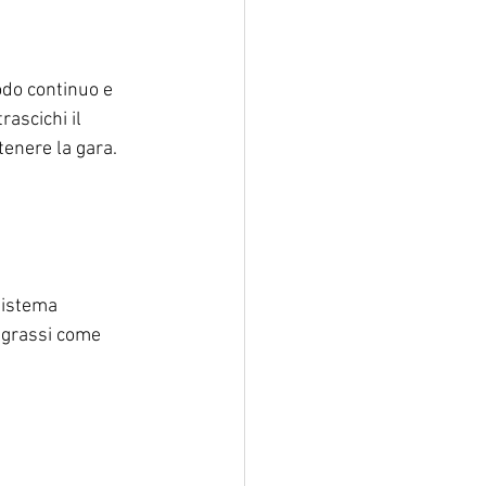
odo continuo e 
rascichi il 
tenere la gara. 
sistema 
i grassi come 