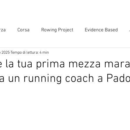
DURANCE
SU DI ME
CONTATTI
rza
Corsa
Rowing Project
Evidence Based
o 2025
Tempo di lettura: 4 min
losophy
Tecnica di corsa
Canottaggio
Master
 la tua prima mezza mara
da un running coach a Pad