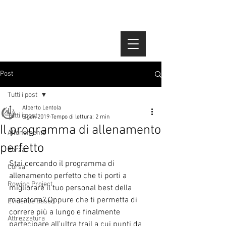
Post
Tutti i post
Alberto Lentola
Tutti i post
5 gen 2019
Tempo di lettura: 2 min
Il programma di allenamento
Allenamento
perfetto
Forza
Stai cercando il programma di 
Corsa
allenamento perfetto che ti porti a 
Rowing Project
migliorare il tuo personal best della 
maratona? Oppure che ti permetta di 
Evidence Based
correre più a lungo e finalmente 
Attrezzatura
partecipare all'ultra trail a cui punti da 