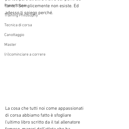
Prevenzione
tanto? Semplicemente non esiste. Ed 
adesso ti spiego perché.
Training Philosophy
Tecnica di corsa
Canottaggio
Master
(ri)cominciare a correre
La cosa che tutti noi come appassionati 
di corsa abbiamo fatto è sfogliare 
l'ultimo libro scritto da il tal allenatore 