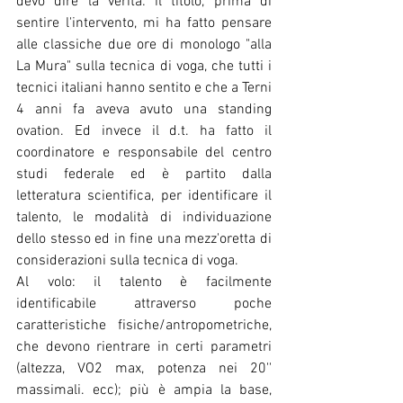
devo dire la verità: il titolo, prima di 
sentire l'intervento, mi ha fatto pensare 
alle classiche due ore di monologo "alla 
La Mura" sulla tecnica di voga, che tutti i 
tecnici italiani hanno sentito e che a Terni 
4 anni fa aveva avuto una standing 
ovation. Ed invece il d.t. ha fatto il 
coordinatore e responsabile del centro 
studi federale ed è partito dalla 
letteratura scientifica, per identificare il 
talento, le modalità di individuazione 
dello stesso ed in fine una mezz'oretta di 
considerazioni sulla tecnica di voga.
Al volo: il talento è facilmente 
identificabile attraverso poche 
caratteristiche fisiche/antropometriche, 
che devono rientrare in certi parametri 
(altezza, VO2 max, potenza nei 20'' 
massimali. ecc); più è ampia la base, 