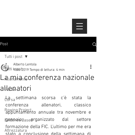
Post
Tutti i post
Alberto Lentola
Tutti i post
9 dic 2019
Tempo di lettura: 4 min
La mia conferenza nazionale
Allenamento
allenatori
Forza
La settimana scorsa c'è stata la 
Corsa
conferenza allenatori, classico 
Rowing Project
appuntamento annuale tra novembre e 
gennaio, organizzato dal settore 
Evidence Based
formazione della FIC. L'ultimo per me era 
Attrezzatura
stato a conclusione della settimana di 