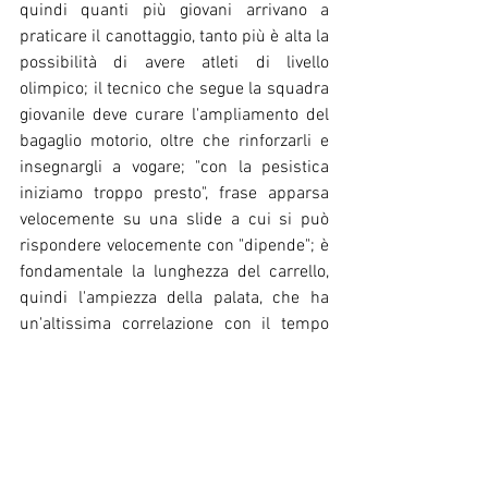
quindi quanti più giovani arrivano a 
praticare il canottaggio, tanto più è alta la 
possibilità di avere atleti di livello 
olimpico; il tecnico che segue la squadra 
giovanile deve curare l'ampliamento del 
bagaglio motorio, oltre che rinforzarli e 
insegnargli a vogare; "con la pesistica 
iniziamo troppo presto", frase apparsa 
velocemente su una slide a cui si può 
rispondere velocemente con "dipende"; è 
fondamentale la lunghezza del carrello, 
quindi l'ampiezza della palata, che ha 
un'altissima correlazione con il tempo 
finale; una cosa fondamentale per 
diventare un canottiere di livello è avere 
consapevolezza e conoscere il proprio 
bacino (sottolineando ancora quanto sia 
importante la formazione giovanile dal 
punto di vista motorio).