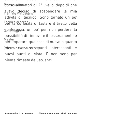
Prevenzione
corso allenatori di 2° livello, dopo di che 
avevo deciso di sospendere la mia 
Training Philosophy
attività di tecnico. Sono tornato un po' 
Tecnica di corsa
per la curiosità di tastare il livello della 
conferenza, un po' per non perdere la 
Canottaggio
possibilità di rinnovare il tesseramento e 
Master
per imparare qualcosa di nuovo o quanto 
meno ricevere spunti interessanti e 
(ri)cominciare a correre
nuovi punti di vista. E non sono per 
niente rimasto deluso, anzi.